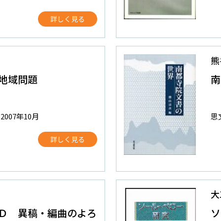
詳しく見る
熊
地域問題
南
2007年10月
思
詳しく見る
大
Ｄ 異稿・編曲のよろ
ソ