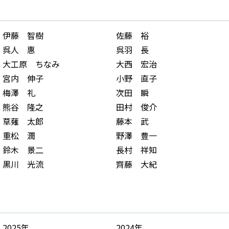
伊藤 智樹
佐藤 裕
呉人 惠
呉羽 長
大工原 ちなみ
大西 宏治
宮内 伸子
小野 直子
梅澤 礼
次田 瞬
熊谷 隆之
田村 俊介
草薙 太郎
藤本 武
重松 潤
野澤 豊一
鈴木 景二
長村 祥知
黒川 光流
齊藤 大紀
2025年
2024年