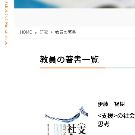
School of Humanities
HOME
研究
教員の著書
教員の著書一覧
伊藤 智樹
<支援>の社
思考