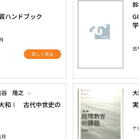
鈴
賞ハンドブック
G
学
6月
古
詳しく見る
熊谷 隆之
大
※
大和Ⅰ 古代中世史の
実
ナ
1月