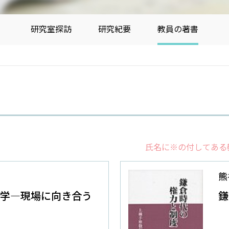
研究室探訪
研究紀要
教員の著書
氏名に※の付してある
熊
会学―現場に向き合う
鎌