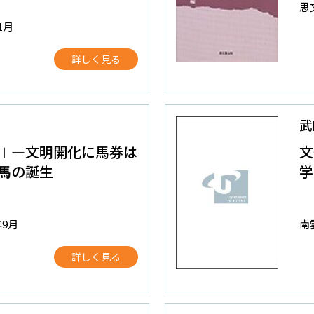
思
1月
詳しく見る
武
Ⅰ―文明開化に馬券は
文
馬の誕生
学
年9月
南
詳しく見る