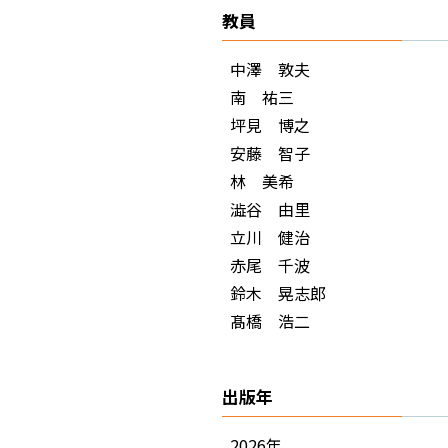
教員
中澤 敦夫
南 祐三
坪見 博之
安藤 智子
林 美希
澁谷 由里
立川 健治
赤尾 千波
鈴木 晃志郎
髙橋 浩二
出版年
2026年