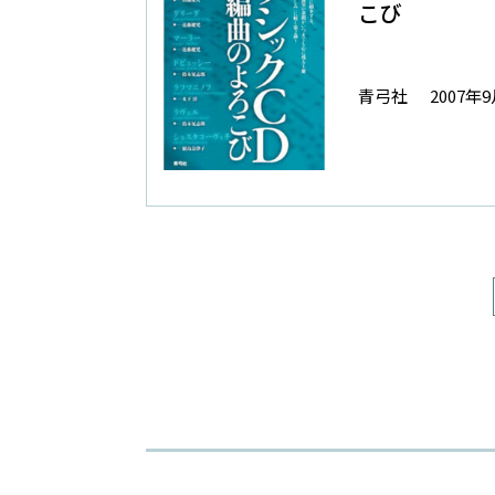
こび
青弓社
2007年