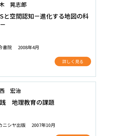
木 晃志郎
ISと空間認知－進化する地図の科
－
今書院
2008年4月
詳しく見る
西 宏治
践 地理教育の課題
カニシヤ出版
2007年10月