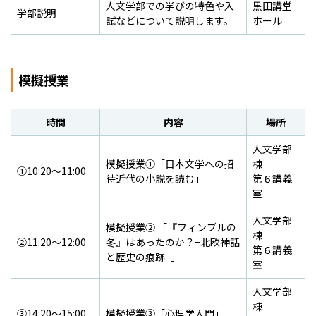
人文学部での学びの特色や入
黒田講堂
学部説明
試などについて説明します。
ホール
模擬授業
時間
内容
場所
人文学部
模擬授業①「日本文学への招
棟
①10:20～11:00
待――近代の小説を読む」
第６講義
室
人文学部
模擬授業② 「『フィンブルの
棟
②11:20～12:00
冬』はあったのか？−北欧神話
第６講義
と歴史の痕跡−」
室
人文学部
棟
③14:20～15:00
模擬授業③「心理学入門」