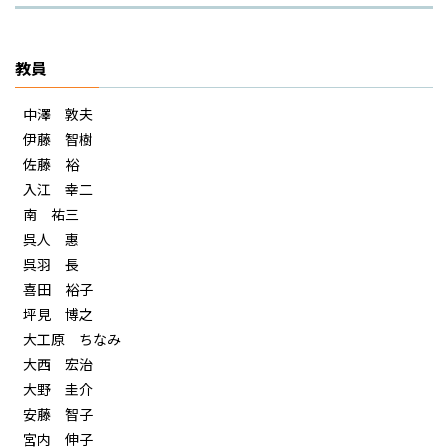
教員
中澤 敦夫
伊藤 智樹
佐藤 裕
入江 幸二
南 祐三
呉人 惠
呉羽 長
喜田 裕子
坪見 博之
大工原 ちなみ
大西 宏治
大野 圭介
安藤 智子
宮内 伸子