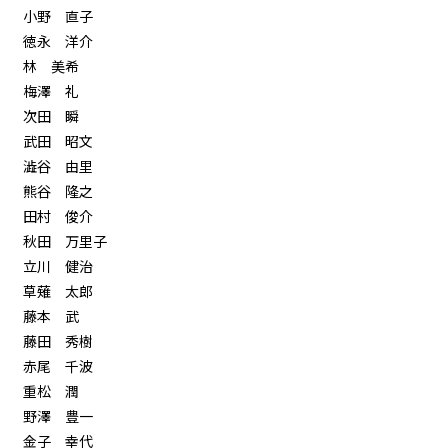
小野 直子
徳永 洋介
林 美希
梅澤 礼
次田 瞬
武田 昭文
澁谷 由里
熊谷 隆之
田村 俊介
秋田 万里子
立川 健治
草薙 太郎
藤本 武
藤田 秀樹
赤尾 千波
重松 潤
野澤 豊一
金子 幸代