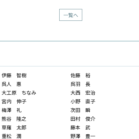
一覧へ
伊藤 智樹
佐藤 裕
呉人 惠
呉羽 長
大工原 ちなみ
大西 宏治
宮内 伸子
小野 直子
梅澤 礼
次田 瞬
熊谷 隆之
田村 俊介
草薙 太郎
藤本 武
重松 潤
野澤 豊一