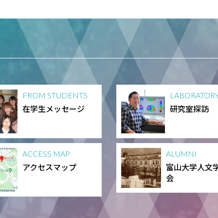
FROM STUDENTS
LABORATOR
在学生メッセージ
研究室探訪
ACCESS MAP
ALUMNI
アクセスマップ
富山大学人文
会