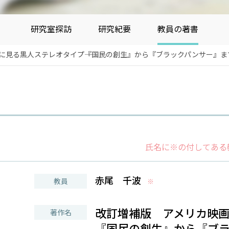
研究室探訪
研究紀要
教員の著書
に見る黒人ステレオタイプ――『国民の創生』から『ブラックパンサー』ま
氏名に※の付してある
赤尾 千波
教員
※
改訂増補版 アメリカ映
著作名
――『国民の創生』から『ブ