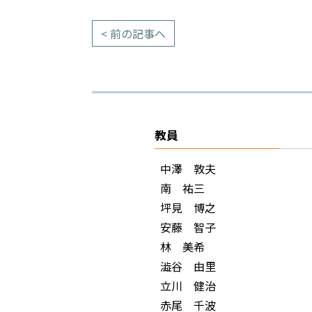
< 前の記事へ
教員
中澤 敦夫
南 祐三
坪見 博之
安藤 智子
林 美希
澁谷 由里
立川 健治
赤尾 千波