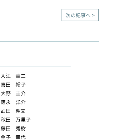
次の記事へ >
入江 幸二
喜田 裕子
大野 圭介
徳永 洋介
武田 昭文
秋田 万里子
藤田 秀樹
金子 幸代