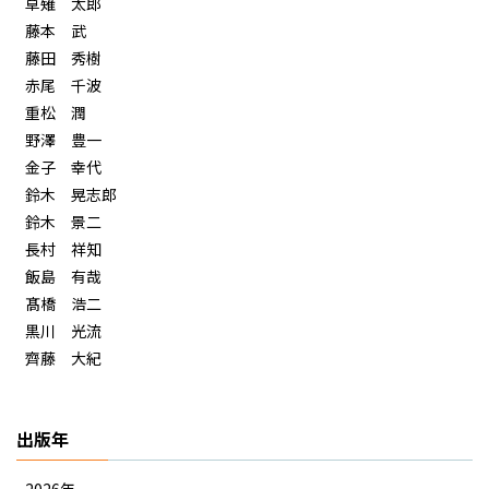
草薙 太郎
藤本 武
藤田 秀樹
赤尾 千波
重松 潤
野澤 豊一
金子 幸代
鈴木 晃志郎
鈴木 景二
長村 祥知
飯島 有哉
髙橋 浩二
黒川 光流
齊藤 大紀
出版年