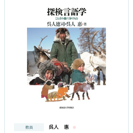
呉人 惠
教員
※