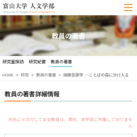
教員の著書
研究室探訪
研究紀要
教員の著書
HOME
研究
教員の著書
探検言語学 ― ことばの森に分け入る
教員の著書詳細情報
氏名に※の付してある教員は、現在、本学部に所属しておりませ
ん