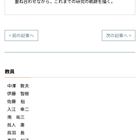
重ね合わせながら，これまでの研究の軌跡を描く。
< 前の記事へ
次の記事へ >
教員
中澤 敦夫
伊藤 智樹
佐藤 裕
入江 幸二
南 祐三
呉人 惠
呉羽 長