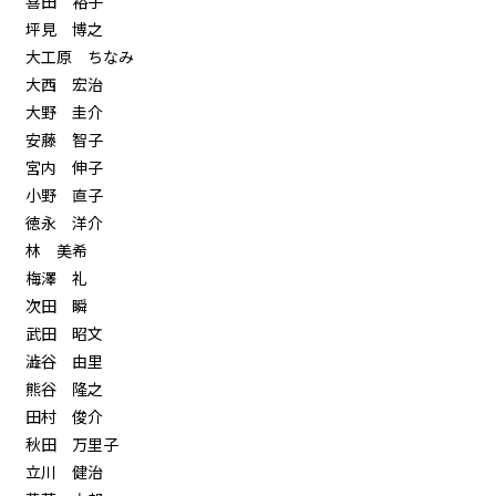
喜田 裕子
坪見 博之
大工原 ちなみ
大西 宏治
大野 圭介
安藤 智子
宮内 伸子
小野 直子
徳永 洋介
林 美希
梅澤 礼
次田 瞬
武田 昭文
澁谷 由里
熊谷 隆之
田村 俊介
秋田 万里子
立川 健治