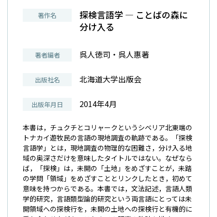
探検言語学 ― ことばの森に
著作名
分け入る
呉人徳司・呉人惠著
著者編者
北海道大学出版会
出版社名
2014年4月
出版年月日
本書は，チュクチとコリャークというシベリア北東端の
トナカイ遊牧民の言語の現地調査の軌跡である。「探検
言語学」とは，現地調査の物理的な困難さ，分け入る地
域の奥深さだけを意味したタイトルではない。なぜなら
ば，「探検」は，未開の「土地」をめざすことが，未踏
の学問「領域」をめざすこととリンクしたとき，初めて
意味を持つからである。本書では，文法記述，言語人類
学的研究，言語類型論的研究という両言語にとっては未
開領域への探検行を，未開の土地への探検行と有機的に