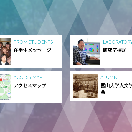
FROM STUDENTS
LABORATOR
在学生メッセージ
研究室探訪
ACCESS MAP
ALUMNI
アクセスマップ
富山大学人文
会