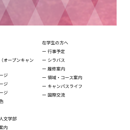
在学生の方へ
行事予定
（オープンキャン
シラバス
履修案内
ージ
領域・コース案内
ージ
キャンパスライフ
ージ
国際交流
色
人文学部
案内