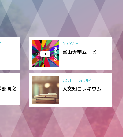
Y
MOVIE
富山大学ムービー
COLLEGIUM
学部同窓
人文知コレギウム