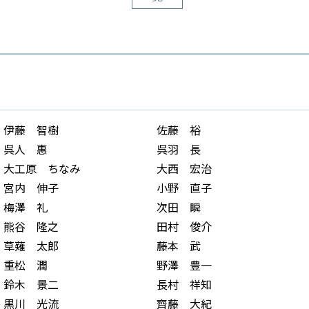
伊藤 智樹
佐藤 裕
呉人 惠
呉羽 長
大工原 ちなみ
大西 宏治
宮内 伸子
小野 直子
梅澤 礼
次田 瞬
熊谷 隆之
田村 俊介
草薙 太郎
藤本 武
重松 潤
野澤 豊一
鈴木 景二
長村 祥知
黒川 光流
齊藤 大紀