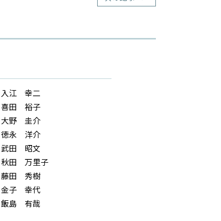
入江 幸二
喜田 裕子
大野 圭介
徳永 洋介
武田 昭文
秋田 万里子
藤田 秀樹
金子 幸代
飯島 有哉