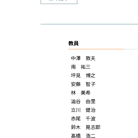
教員
中澤 敦夫
南 祐三
坪見 博之
安藤 智子
林 美希
澁谷 由里
立川 健治
赤尾 千波
鈴木 晃志郎
髙橋 浩二