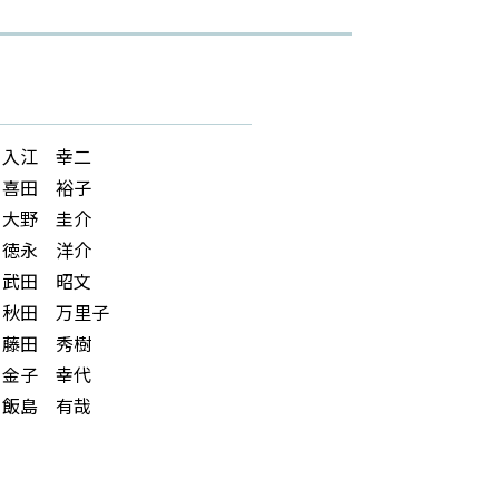
入江 幸二
喜田 裕子
大野 圭介
徳永 洋介
武田 昭文
秋田 万里子
藤田 秀樹
金子 幸代
飯島 有哉