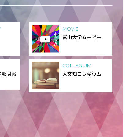
Y
MOVIE
富山大学ムービー
COLLEGIUM
学部同窓
人文知コレギウム