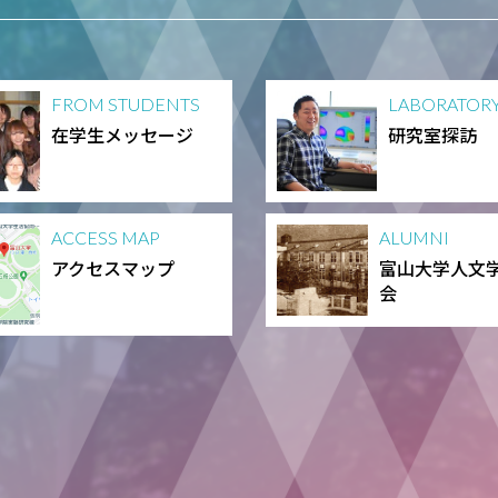
FROM STUDENTS
LABORATOR
在学生メッセージ
研究室探訪
ACCESS MAP
ALUMNI
アクセスマップ
富山大学人文
会