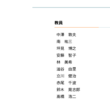
教員
中澤 敦夫
南 祐三
坪見 博之
安藤 智子
林 美希
澁谷 由里
立川 健治
赤尾 千波
鈴木 晃志郎
髙橋 浩二