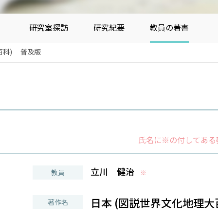
研究室探訪
研究紀要
教員の著書
百科) 普及版
氏名に※の付してある
立川 健治
教員
※
日本 (図説世界文化地理大
著作名