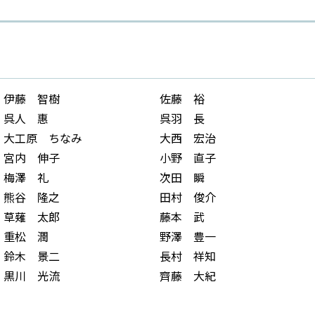
伊藤 智樹
佐藤 裕
呉人 惠
呉羽 長
大工原 ちなみ
大西 宏治
宮内 伸子
小野 直子
梅澤 礼
次田 瞬
熊谷 隆之
田村 俊介
草薙 太郎
藤本 武
重松 潤
野澤 豊一
鈴木 景二
長村 祥知
黒川 光流
齊藤 大紀