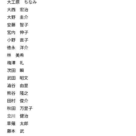
大工原 ちなみ
大西 宏治
大野 圭介
安藤 智子
宮内 伸子
小野 直子
徳永 洋介
林 美希
梅澤 礼
次田 瞬
武田 昭文
澁谷 由里
熊谷 隆之
田村 俊介
秋田 万里子
立川 健治
草薙 太郎
藤本 武