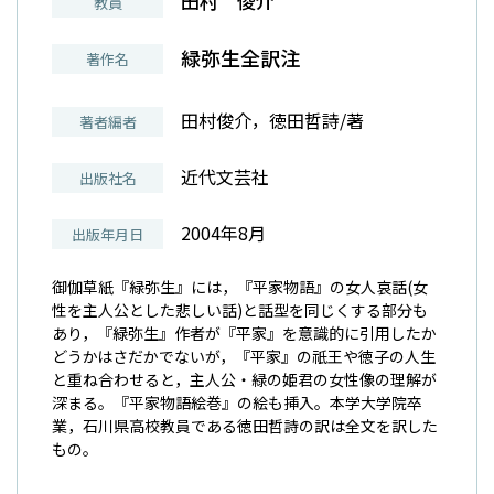
田村 俊介
教員
緑弥生全訳注
著作名
田村俊介，徳田哲詩/著
著者編者
近代文芸社
出版社名
2004年8月
出版年月日
御伽草紙『緑弥生』には，『平家物語』の女人哀話(女
性を主人公とした悲しい話)と話型を同じくする部分も
あり，『緑弥生』作者が『平家』を意識的に引用したか
どうかはさだかでないが，『平家』の祇王や徳子の人生
と重ね合わせると，主人公・緑の姫君の女性像の理解が
深まる。『平家物語絵巻』の絵も挿入。本学大学院卒
業，石川県高校教員である徳田哲詩の訳は全文を訳した
もの。