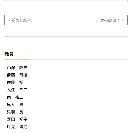
< 前の記事へ
次の記事へ >
教員
中澤 敦夫
伊藤 智樹
佐藤 裕
入江 幸二
南 祐三
呉人 惠
呉羽 長
喜田 裕子
坪見 博之