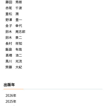
藤田 秀樹
赤尾 千波
重松 潤
野澤 豊一
金子 幸代
鈴木 晃志郎
鈴木 景二
長村 祥知
飯島 有哉
髙橋 浩二
黒川 光流
齊藤 大紀
出版年
2026年
2025年