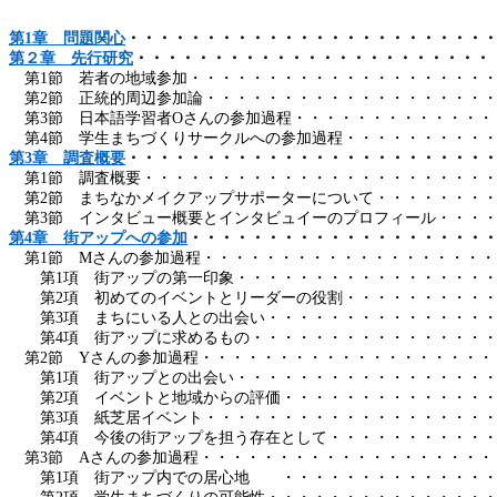
第
1
章 問題関心
・・・・・・・・・・・・・・・・・・・・・・・
第２章 先行研究
・・・・・・・・・・・・・・・・・・・・・・・
第
1
節 若者の地域参加・・・・・・・・・・・・・・・・・・・
第
2
節 正統的周辺参加論・・・・・・・・・・・・・・・・・・
第
3
節 日本語学習者
O
さんの参加過程・・・・・・・・・・・・・
第
4
節 学生まちづくりサークルへの参加過程・・・・・・・・・
第
3
章 調査概要
・・・・・・・・・・・・・・・・・・・・・・・
第
1
節 調査概要・・・・・・・・・・・・・・・・・・・・・・
第
2
節 まちなかメイクアップサポーターについて・・・・・・・
第
3
節 インタビュー概要とインタビュイーのプロフィール・・・
第
4
章 街アップへの参加
・・・・・・・・・・・・・・・・・・・
第
1
節
M
さんの参加過程・・・・・・・・・・・・・・・・・・・
第
1
項 街アップの第一印象・・・・・・・・・・・・・・・・
第
2
項 初めてのイベントとリーダーの役割・・・・・・・・・
第
3
項 まちにいる人との出会い・・・・・・・・・・・・・・
第
4
項 街アップに求めるもの・・・・・・・・・・・・・・・
第
2
節
Y
さんの参加過程・・・・・・・・・・・・・・・・・・・
第
1
項 街アップとの出会い・・・・・・・・・・・・・・・・
第
2
項 イベントと地域からの評価・・・・・・・・・・・・・
第
3
項 紙芝居イベント・・・・・・・・・・・・・・・・・・
第
4
項 今後の街アップを担う存在として・・・・・・・・・・
第
3
節
A
さんの参加過程・・・・・・・・・・・・・・・・・・・
第
1
項 街アップ内での居心地 ・・・・・・・・・・・・・・