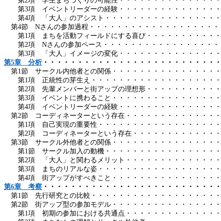
第
2
項 学生まちづくりの可能性・・・・・・・・・・・・・・
第
3
項 イベントリーダーの経験・・・・・・・・・・・・・・
第
4
項 「大人」のアシスト・・・・・・・・・・・・・・・・
第
4
節
N
さんの参加過程・・・・・・・・・・・・・・・・・・・
第
1
項 まちを活動フィールドにする喜び・・・・・・・・・・
第
2
項
N
さんの参加ペース・・・・・・・・・・・・・・・・・
第
3
項 「大人」イメージの変化・・・・・・・・・・・・・・
第
5
章 分析
・・・・・・・・・・・・・・・・・・・・・・・・・
第
1
節 サークル内他者との関係・・・・・・・・・・・・・・・
第
1
項 正統性の芽生え・・・・・・・・・・・・・・・・・・
第
2
項 先輩メンバーと街アップの理想形・・・・・・・・・・
第
3
項 イベントに携わること・・・・・・・・・・・・・・・
第
4
項 イベントリーダーの経験・・・・・・・・・・・・・・
第
2
節 コーディネーターという存在・・・・・・・・・・・・・
第
1
項 自己実現の重要性・・・・・・・・・・・・・・・・・
第
2
項 コーディネーターという存在・・・・・・・・・・・・
第
3
節 サークル外他者との関係・・・・・・・・・・・・・・・
第
1
節 サークル加入の動機・・・・・・・・・・・・・・・・
第
2
項 「大人」と関わるメリット・・・・・・・・・・・・・
第
3
項 まちのリアルな姿・・・・・・・・・・・・・・・・・
第
4
項 街アップがすべきこと・・・・・・・・・・・・・・・
第
6
章 考察
・・・・・・・・・・・・・・・・・・・・・・・・・
第
1
節 先行研究との比較・・・・・・・・・・・・・・・・・・
第
2
節 街アップ型の参加モデル・・・・・・・・・・・・・・・
第
1
項 初期の参加における共通点・・・・・・・・・・・・・