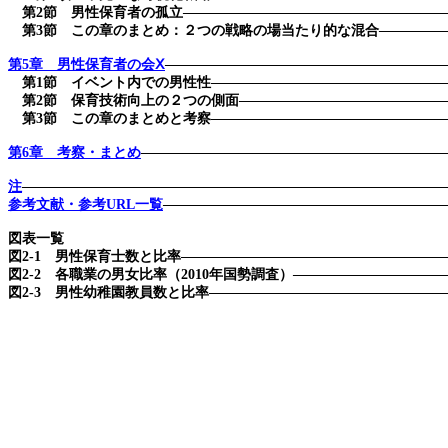
第
2
節 男性保育者の孤立――――――――――――――――――
第
3
節 この章のまとめ：２つの戦略の場当たり的な混合――――
第5
章 男性保育者の会Ⅹ
――――――――――――――――――――
第
1
節 イベント内での男性性――――――――――――――――
第
2
節 保育技術向上の２つの側面――――――――――――――
第
3
節 この章のまとめと考察――――――――――――――――
第6
章 考察・まとめ
―――――――――――――――――――――
注
――――――――――――――――――――――――――――――
参考文献・参考URL
一覧
――――――――――――――――――――
図表一覧
図
2-1
男性保育士数と比率―――――――――――――――――――
図
2-2
各職業の男女比率（
2010
年国勢調査）―――――――――――
図
2-3
男性幼稚園教員数と比率―――――――――――――――――