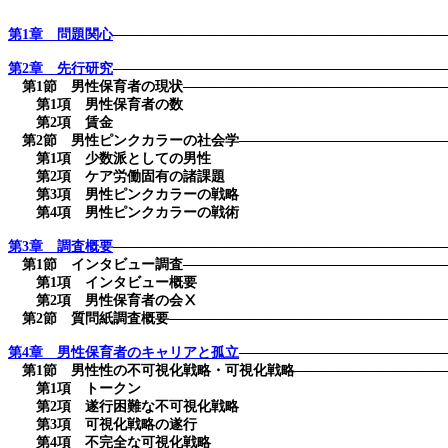
第1
章 問題関心
―――――――――――――――――――――――
第2
章 先行研究
―――――――――――――――――――――――
第
1
節 男性保育者の現状――――――――――――――――――
第
1
項 男性保育者の数
第
2
項 賃金
第
2
節 男性ピンクカラーの社会学――――――――――――――
第
1
項 少数派としての男性
第
2
項 ケア労働固有の諸課題
第
3
項 男性ピンクカラーの戦略
第
4
項 男性ピンクカラーの戦術
第3
章 調査概要
―――――――――――――――――――――――
第
1
節 インタビュー調査――――――――――――――――――
第
1
項 インタビュー概要
第
2
項 男性保育者の会Ⅹ
第
2
節 質問紙調査概要―――――――――――――――――――
第4
章 男性保育者のキャリアと孤立
――――――――――――――
第
1
節 男性性の不可視化戦略・可視化戦略――――――――――
第
1
項 トークン
第
2
項 遂行困難な不可視化戦略
第
3
項 可視化戦略の遂行
第
4
項 不完全な可視化戦略