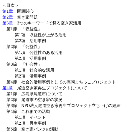
＜目次＞
第
1
章
問題関心 ・
第
2
章
空き家問題 ・
第
3
章
3
つのキーワードで見る空き家活用
第
1
節 「収益性」 ・
第
1
項 収益性が上がる活用
第
2
項 活用事例
第
2
節 「公益性」 ・
第
1
項 公益性のある活用
第
2
項 活用事例
第
3
節 「社会性」 ・
第
1
項 社会的な活用
第
2
項 活用事例
第
4
節 社会的活用事例としての高岡まちっこプロジェク
第
4
章
尾道空き家再生プロジェクトについて
第
1
節 広島県尾道市について 
第
2
節 尾道市の空き家の状況 
第
3
節
NPO
法人尾道空き家再生プロジェクト立ち上げの経
第
4
節 これまでの活動 ・
第
1
項 イベント
第
2
項 再生事例
第
5
節 空き家バンクの活動 