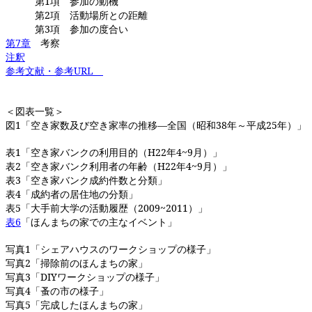
第
1
項 参加の動機
第
2
項 活動場所との距離
第
3
項 参加の度合い
第
7
章
考察 ・・
注釈
・・
参考文献・参考
URL
＜図表一覧＞
図
1
「空き家数及び空き家率の推移―全国（昭和
38
年～平成
25
年）
表
1
「空き家バンクの利用目的（
H22
年
4~9
月）」 
表
2
「空き家バンク利用者の年齢（
H22
年
4~9
月）」 
表
3
「空き家バンク成約件数と分類」
表
4
「成約者の居住地の分類」 
表
5
「大手前大学の活動履歴（
2009~2011
）
表
6
「ほんまちの家での主なイベント」
写真
1
「シェアハウスのワークショップの様子
写真
2
「掃除前のほんまちの家」 
写真
3
「
DIY
ワークショップの様子」 
写真
4
「蚤の市の様子」 
写真
5
「完成したほんまちの家」 