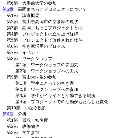
第
6
節 大手前大学の参加 
第
5
章
高岡まちっこプロジェクトについて
第
1
節 調査概要 ・
第
2
節 富山県高岡市の空き家の現状 
第
3
節 高岡まちっこプロジェクトとは
第
4
節 プロジェクトの立ち上げ経緯 
第
5
節 プロジェクトで改修された物件
第
6
節 空き家活用のプロセス 
第
7
節 イベント ・
第
8
節 ワークショップ ・
第
1
項 ワークショップの雰囲気
第
2
項 ワークショップへの工夫
第
9
節 富山大学生の参加 
第
1
項 学生にとっての空き家
第
2
項 ワークショップへの参加
第
3
項 学生がイキイキと活動できる場所
第
4
項 プロジェクトでの活動がもたらした変化
第
10
節 つなぐ役割
第
6
章
分析
第
1
節 景観・知名度 ・
第
2
節 改修物
第
3
節 学生参加 ・