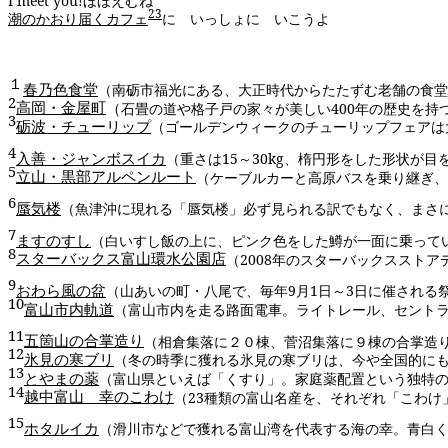
I meet you!
ほほえむね
23
潮のかおり届くカフェ
に いっしょに いこうよ
１
春乃色食堂
（南砺市福光にある、大正時代からたたずむ老舗の食堂
2
高岡・金屋町
（
石畳の道や格子戸の家々が美しい
400
年の歴史を持
3
砺波・チューリップ
（ゴールデンウィークのチューリップフェアは
4
入善・ジャンボスイカ
（重さは
15
～
30kg
、楕円形をした形状が目
5
立山・黒部アルペンルート
（ケーブルカーと高原バスを乗り継ぎ、
6
蜃気楼
（魚津沖に現れる「蜃気楼」必ず見られる訳でもなく、まさ
7
ますのすし
（白いすし飯の上に、ピンク色をした鱒が一面に乗っ
8
スターバックス富山環水公園店
（
2008
年のスターバックスストア
9
おわら風の盆
（山あいの町・八尾で、毎年
9
月
1
日～
3
日に催される
10
富山市内軌道
（富山市内を走る路面電車。ライトレール、セント
11
五箇山の合掌造り
（相倉集落に２０棟、菅沼集落に９棟の合掌造
12
氷見の寒ブリ
（冬の時季に獲れる氷見の寒ブリは、今や全国的に
13
とやまの薬
（富山県といえば「くすり」。家庭薬配置という独特
14
越中富山 幸のこわけ
（
23
種類の富山名産を、それぞれ「こわけ
15
ホタルイカ
（滑川市などで獲れる富山湾を代表する海の幸。青白