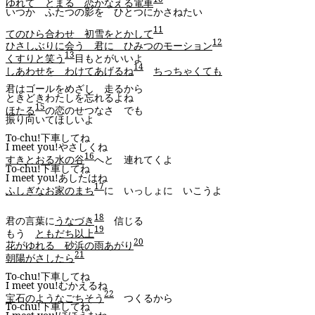
ゆれて とまる 恋かなえる電車
いつか ふたつの影を ひとつにかさねたい
11
てのひら合わせ 初雪をとかして
12
ひさしぶりに会う 君に ひみつのモーション
13
くすりと笑う
目もとがいいよ
14
しあわせを わけてあげるね
ちっちゃくても
君はゴールをめざし 走るから
ときどきわたしを忘れるよね
15
ほたる
の恋のせつなさ でも
振り向いてほしいよ
To-
chu
!
下車してね
I meet you!
やさしくね
16
すきとおる水の谷
へと 連れてくよ
To-
chu
!
下車してね
I meet you!
あしたはね
17
ふしぎなお家のまち
に いっしょに いこうよ
18
君の言葉に
うなづき
信じる
19
もう
ともだち以上
20
花がゆれる 砂浜の雨あがり
21
朝陽がさしたら
To-
chu
!
下車してね
I meet you!
むかえるね
22
宝石のようなごちそう
つくるから
To-
chu
!
下車してね