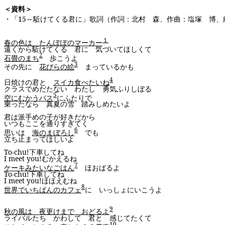
＜資料＞
・「
15
～駈けてくる君に」歌詞（作詞：北村 森、作曲：塩塚 博、
１
春の色は たんぽぽのマーカー
遠くから駈けてくる 君に 気づいてほしくて
2
石畳のまち
歩こうよ
3
その先に
花びらの絵
まっているかも
4
日焼けの君と
スイカ食べたいね
クラスでめだたない わたし 勇気ふりしぼる
5
空にむかうバス
にふたりで
乗ったなら 真夏の雪 踏みしめたいよ
君は派手めの子が好きだから
いつもここを通りすぎてく
6
思いは
海のまぼろし
でも
立ち止まってほしいよ
To-
chu
!
下車してね
I meet you!
むかえるね
7
ケーキみたいなごはん
ほおばるよ
To-
chu
!
下車してね
I meet you!
ほほえむね
8
世界でいちばんのカフェ
に いっしょにいこうよ
9
秋の風は 夜更けまで おどるよ
ライバルたち かわして 君と 感じてたくて
10