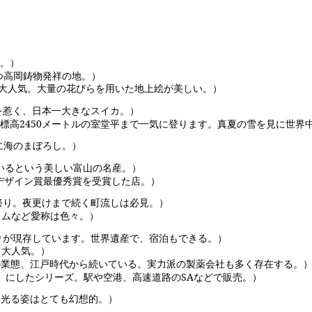
。）
つ高岡鋳物発祥の地。）
大人気。大量の花びらを用いた地上絵が美しい。）
を惹く、日本一大きなスイカ。）
標高
2450
メートルの室堂平まで一気に登ります。真夏の雪を見に世界
に海のまぼろし。）
ているという美しい富山の名産。）
デザイン賞最優秀賞を受賞した店。）
祭り。夜更けまで続く町流しは必見。）
ラムなど愛称は色々。）
りが現存しています。世界遺産で、宿泊もできる。）
も大人気。）
の業態、江戸時代から続いている。実力派の製薬会社も多く存在する。
」にしたシリーズ。駅や空港、高速道路の
SA
などで販売。）
く光る姿はとても幻想的。）