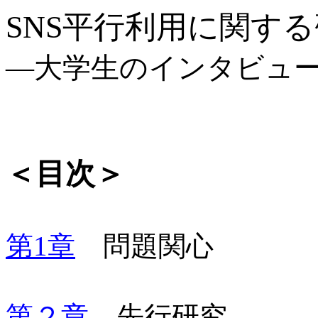
SNS
平行利用に関する
―大学生のインタビュ
＜目次＞
第
1
章
問題関心
第２章
先行研究