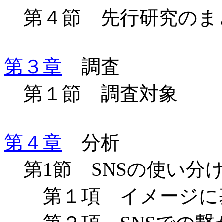
第４節 先行研究のま
第３章
調査
第１節 調査対象
第４章
分析
第
1
節
SNS
の使い分
第１項 イメージに