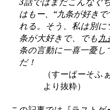
3
話ではまだこんなぐ
はもー、
“
九条が好きで
れる。そう、私は別に
条が大好きで、でも
九
条の言動に一喜一憂し
だ！
（すーぱーそふ
より抜粋）
この記事では『ラストゲ