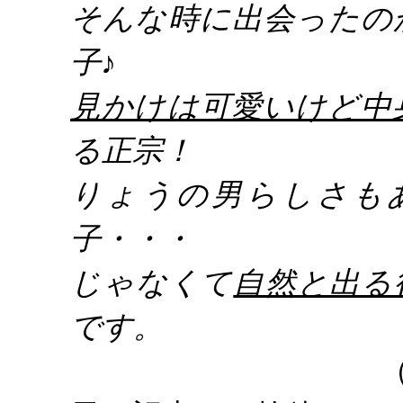
そんな時に出会ったの
子
♪
見かけは可愛いけど中
る正宗！
りょうの男らしさも
子・・・
じゃなくて
自然と出る
です。
（おぼろ