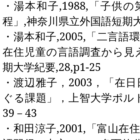
・湯本和子
,1988,
「子供の
程」
,
神奈川県立外国語短期
・湯本和子
,2005,
「二言語
在住児童の言語調査から見
期大学紀要
,28,p1-25
・渡辺雅子，
2003
，「在日
ぐる課題」，上智大学ポル
39
－
43
・和田涼子
,2001,
「富山在