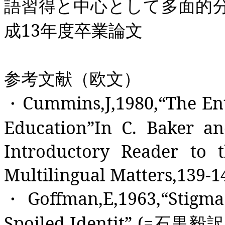
語習得と中心として多面的
成
13
年度卒業論文
参考文献（欧文）
・
Cummins,J,1980,
“
The Ent
Education
”
In C. Baker a
Introductory Reader to 
Multilingual Matters,139-1
・
Goffman,E,1963,
“
Stigma
Spoiled
Identit
”
(=
石黒毅訳