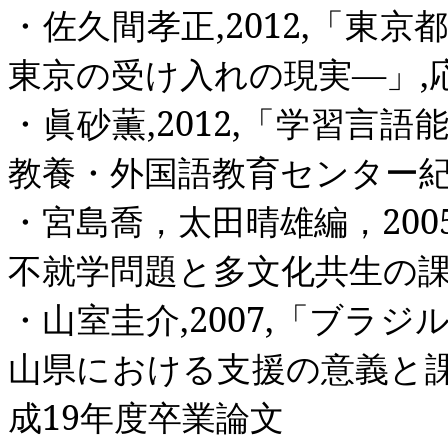
・佐久間孝正
,2012,
「東京
東京の受け入れの現実―」
,
・眞砂薫
,2012,
「学習言語
教養・外国語教育センター
・宮島喬，太田晴雄編，
200
不就学問題と多文化共生の
・山室圭介
,2007,
「ブラジ
山県における支援の意義と
成
19
年度卒業論文