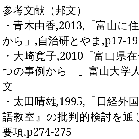
参考文献（邦文）
・青木由香
,2013,
「富山に
から」
,
自治研とやま
,p17-19
・大崎寛子
,2010
「富山県在
つの事例から―」富山大学
文
・太田晴雄
,1995,
「日経外
語教室』の批判的検討を通
要項
,p274-275