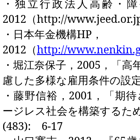
・独立行政法人高齢・障
2012
（
http://www.jeed.or.j
・日本年金機構
HP
，
2012
（
http://www.nenkin.
・堀江奈保子，
2005
，「高
慮した多様な雇用条件の設
・藤野信裕，
2001
，「期待
ージレス社会を構築するた
(483):
6-17