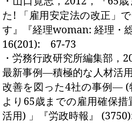
・山口寛志，
2012
，『
65
歳
た
!
「雇用安定法の改正」
す』『経理
woman:
経理・
16(201):
67-73
・労務行政研究所編集部，
2
最新事例―積極的な人材活
改善を図った
4
社の事例―
(
より
65
歳までの雇用確保措
活用
)
」『労政時報』
(3750)