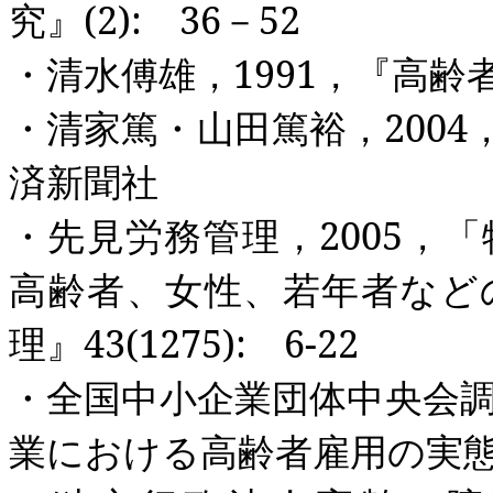
究』
(2):
36
－
52
・清水傅雄，
1991
，『高齢
・清家篤・山田篤裕，
2004
済新聞社
・先見労務管理，
2005
，「
高齢者、女性、若年者など
理』
43(1275):
6-22
・全国中小企業団体中央会
業における高齢者雇用の実