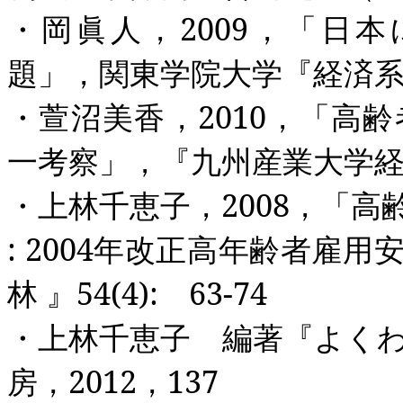
・岡眞人，
2009
，「日本
題」，関東学院大学『経済
・萱沼美香，
2010
，「高齢
一考察」，『九州産業大学
・上林千恵子，
2008
，「高
: 2004
年改正高年齢者雇用
林
』
54(4):
63-74
・上林千恵子 編著『よく
房，
2012
，
137