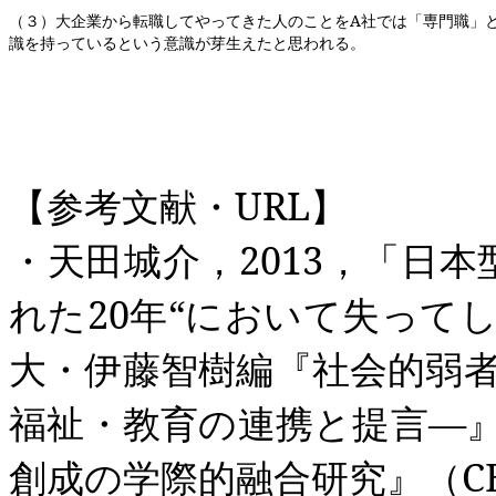
（３）大企業から転職してやってきた人のことを
A
社では「専門職」
識を持っているという意識が芽生えたと思われる。
【参考文献・
URL
】
・天田城介，
2013
，「日本
れた
20
年“において失って
大・伊藤智樹編『社会的弱
福祉・教育の連携と提言―
創成の学際的融合研究』（
C