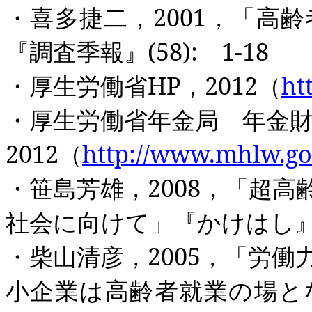
・喜多捷二，
2001
，「高齢
『調査季報』
(58):
1-18
・厚生労働省
HP
，
2012
（
ht
・厚生労働省年金局 年金
2012
（
http://www.mhlw.go.
・笹島芳雄，
2008
，「超高
社会に向けて」『かけはし
・柴山清彦，
2005
，「労働
小企業は高齢者就業の場と