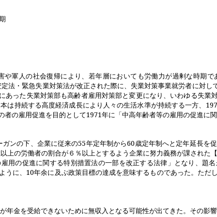
期
害や軍人の社会復帰により、若年層においても労働力が過剰な時期で
安定法・緊急失業対策法が改正された際に、失業対策事業就労者に対し
にあった失業対策部も高齢者雇用対策部と変更になり、いわゆる失業
日本は持続する高度経済成長により人々の生活水準が持続する一方、
19
の者の雇用促進を目的として
1971
年に「中高年齢者等の雇用の促進に関
ーガンの下、企業に従来の
55
年定年制から
60
歳定年制へと定年延長を
歳以上の労働者の割合が６％以上とするよう企業に努力義務が課された
の雇用の促進に関する特別措置法の一部を改正する法律」となり、題名
ように、
10
年余に及ぶ政策目標の達成を意味するものであった。ただ
が年金を受給できないために無収入となる可能性が出てきた。その影響