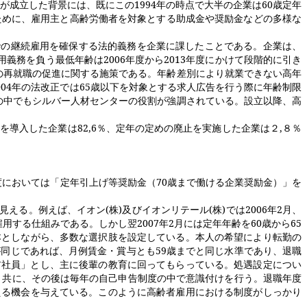
が成立した背景には、既にこの
1994
年の時点で大半の企業は
60
歳定年
ために、雇用主と高齢労働者を対象とする助成金や奨励金などの多様な
での継続雇用を確保する法的義務を企業に課したことである。企業は、
用義務を負う最低年齢は
2006
年度から
2013
年度にかけて段階的に引き
の再就職の促進に関
する施策である。年齢差別により就業できない高年
004
年の法改正では
65
歳以下を対象とする求人広告を行う際に年齢制限
の中でもシルバー人材センターの役割が強調されている。設立以降、高
度を導入した企業は
82,6
％、定年の定めの廃止を実施した企業は２
,
８％
度においては「定年引上げ等奨励金（
70
歳まで働ける企業奨励金）」を
見える。例えば、イオン
(
株
)
及びイオンリテール
(
株
)
では
2006
年
2
月、
雇用する仕組みである。しかし翌
2007
年
2
月には定年年齢を
60
歳から
65
本としながら、多数な選択肢を設定している。本人の希望により転勤の
が同じであれば、月例賃金・賞与とも
59
歳までと同じ水準であり、退職
ア社員」とし、主に後輩の教育に回ってもらっている。処遇設定につい
と共に、その後は毎年の自己申告制度の中で意識付けを行う。退職年度
える機会を与えている。このように高齢者雇用における制度がしっかり