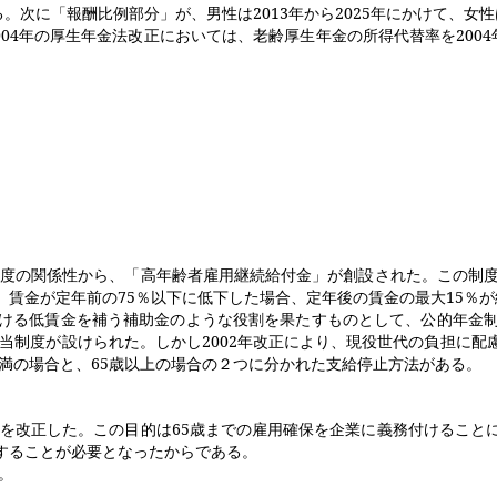
る。次に「報酬比例部分」が、男性は
2013
年から
2025
年にかけて、女性
004
年の厚生年金法改正においては、老齢厚生年金の所得代替率を
2004
度の関係性から、「高年齢者雇用継続給付金」が創設された。この制
。賃金が定年前の
75
％以下に低下した場合、定年後の賃金の最大
15
％が
ける低賃金を補う補助金のような役割を果たすものとして、公的年金制
当制度が設けられた。しかし
2002
年改正により、現役世代の負担に配
満の場合と、
65
歳以上の場合の２つに分かれた支給停止方法がある。
を改正した。この目的は
65
歳までの雇用確保を企業に義務付けること
することが必要となったからである。
。