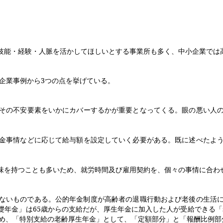
能・経験・人脈を活かしてほしいとする事業所も多く、中小企業では
企業事例から
3
つの点を挙げている。
その不安要素をいかにカバーするかが重要となってくる。眼の悪い人の
。
金事情などに応じて給与額を設定していく必要がある。既に述べたよう
を持つことも多いため、就労時間及び雇用契約を、個々の事情に合わ
ないものである。公的年金制度が高齢者の退職行動および老後の生活
礎年金」は
65
歳からの支給だが、厚生年金に加入した人が受給できる「
め、「特別支給の老齢厚生年金」として、「定額部分」と「報酬比例部