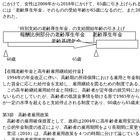
にかけて、女性は
2006
年から
2018
年にかけて、
65
歳に引き上げられ
には「老齢厚生年金」そのものの受給年齢が
65
歳になるのだ。また
2
された。
「特別支給の老齢厚生年金」の支給開始年齢の引き上げ
報酬比例部分の老齢厚生年金
老齢厚生年金
老齢基礎年金
60
歳
65
歳
【在職老齢年金と高年齢雇用継続給付金】
1994
年の年金改正に伴い、高齢期の所得保障における雇用と年金制
した賃金に応じた給付金を支給し、雇用継続を図るための制度である
この高年齢継続雇用給付金と同様に、高齢者が定年後の就労時にお
ないものとしていたが、高齢者の低賃金事情を助ける形で
1965
年から
が一定の水準を超えると支給停止される制度であり、
60
歳から
65
歳未
第
3
節 高齢者雇用政策
高齢者の雇用確保措置として、政府は
2004
年に高年齢者雇用安定法
た公的年金制度の改正により、高齢者の雇用期間をより長期間に変更
萱沼（
2010
）は、高齢者雇用政策を４つの時期に分けて論じている
ⅰ 高年齢者雇用政策前史