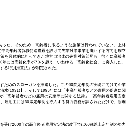
あった。そのため、高齢者に限るような施策は行われていない。上林
て中高年齢者就職促進措置を設けて失業対策事業を廃止する方向を確立
対策を具体的に担ってきた地方自治体の失業対策部局も、徐々に高齢者
70
年には高齢化率が
7
％を超え、いわゆる「高齢化社会」に突入した。
する特別措置法」が制定された。
促すためのスローガンを推進した。この
60
歳定年制の実現に向けて企業
【清水
(1991)
】。そして
1986
年には「中高年齢者などの雇用の促進に関
が「高年齢者などの雇用の安定等に関する法律」（高年齢者雇用安定
し、雇用主には
60
歳定年制を導入する努力義務が課されただけで、罰則
を受け
2000
年の高年齢者雇用安定法の改正では
60
歳以上定年制の努力