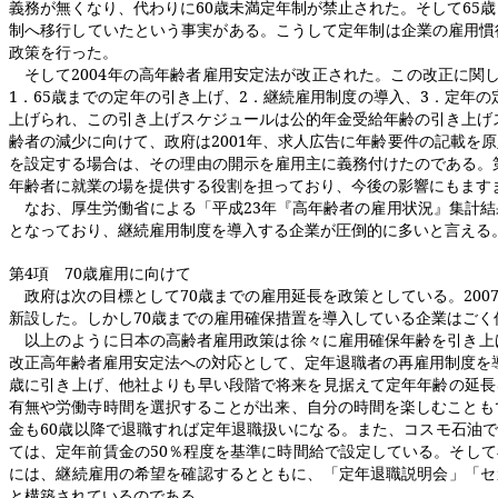
義務が無くなり、代わりに
60
歳未満定年制が禁止された。そして
65
歳
制へ移行していたという事実がある。こうして定年制は企業の雇用慣
政策を行った。
そして
2004
年の高年齢者雇用安定法が改正された。この改正に関
1
．
65
歳までの定年の引き上げ、
2
．継続雇用制度の導入、
3
．定年の
上げられ、この引き上げスケジュールは公的年金受給年齢の引き上げ
齢者の減少に向けて、政府は
2001
年、求人広告に年齢要件の記載を原
を設定する場合は、その理由の開示を雇用主に義務付けたのである。
年齢者に就業の場を提供する役割を担っており、今後の影響にもます
なお、厚生労働省による「平成
23
年『高年齢者の雇用状況』集計結
となっており、継続雇用制度を導入する企業が圧倒的に多いと言える
第
4
項
70
歳雇用に向けて
政府は次の目標として
70
歳までの雇用延長を政策としている。
200
新設した。しかし
70
歳までの雇用確保措置を導入している企業はごく
以上のように日本の高齢者雇用政策は徐々に雇用確保年齢を引き上
改正高年齢者雇用安定法への対応として、定年退職者の再雇用制度を
歳に引き上げ、他社よりも早い段階で将来を見据えて定年年齢の延長
有無や労働寺時間を選択することが出来、自分の時間を楽しむことも
金も
60
歳以降で退職すれば定年退職扱いになる。また、コスモ石油
ては、定年前賃金の
50
％程度を基準に時間給で設定している。そして
には、継続雇用の希望を確認するとともに、「定年退職説明会」「セ
と構築されているのである。