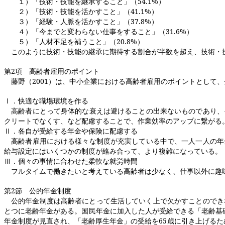
１）「技術・技能を継承すること」（
54.1%
）
２）「技術・技能を活かすこと」（
41.1%
）
３）「経験・人脈を活かすこと」（
37.8%
）
４）「今までと変わらない仕事をすること」（
31.6%
）
５）「人材不足を補うこと」（
20.8%
）
このように技術・技能の継承に期待する割合が半数を超え、技術・技
第
2
項 高齢者雇用のポイント
藤野（
2001
）は、中小企業における高齢者雇用のポイントとして、
Ⅰ．快適な職場環境を作る
高齢者にとって身体的な衰えは避けることの出来ないものであり、
クリートでなくす、など配慮することで、作業効率のアップに繋がる
Ⅱ．各自が受給する年金や保険に配慮する
高齢者雇用における様々な制度が充実している中で、一人一人の年
給与設定にはいくつかの制度が絡み合って、より複雑になっている。
Ⅲ．個々の事情に合わせた柔軟な就労時間
フルタイムで働きたいと考えている高齢者は少なく、仕事以外に趣味
第
2
節 公的年金制度
公的年金制度は高齢者にとって生活していく上で欠かすことのでき
とつに老齢年金がある。国民年金に加入した人が受給できる「老齢基
年金制度が見直され、「老齢厚生年金」の受給を
65
歳に引き上げるた