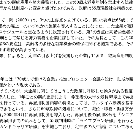
までの継続雇用を努力義務とした。この
60
歳未満定年制を禁止する法律
行から法制度へと変身と遂げたのである。政府は
65
歳現役社会構築の
して、岡（
2009
）は、
3
つの主要点をあげている。第
1
の要点は
65
歳ま
定めの廃止、のいずれかの施策を導入することになった。また企業が雇
スケジュールと重なるように設定されている。第
2
の要点は高齢労働者
則として禁じる努力義務を企業に課していた。その延長として、この
2
第
3
の要点は、高齢者の多様な就業機会の確保に関する施策である。そ
ます期待が高まっている。
果」によると、定年の引き上げを実施した企業は
14,6
％、継続雇用制
。
7
年には「
70
歳まで働ける企業」推進プロジェクト会議を設け、助成制
僅かという現状である。
げているが、大企業に関してはこうした政策に呼応した動きがある程度
導入した。
1
年ごとの契約更新により、希望者の大半を最長
65
歳まで再
を行っている。再雇用制度内容の特徴としては、フルタイム勤務を基
できるという。さらに
60
歳以降の処遇について、職位・職務・働き方
では
2006
年
4
月に再雇用制度を導入した。再雇用後の雇用区分を「シニ
再雇用までの流れとして、
55
歳到達時に「ライフプラン研修」を行う
カンドキャリア研修」を実施しており、定年後の人生設計について考