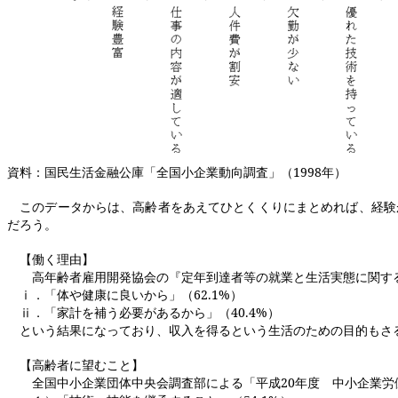
資料：国民生活金融公庫「全国小企業動向調査」（
1998
年）
このデータからは、高齢者をあえてひとくくりにまとめれば、経験
だろう。
【働く理由】
高年齢者雇用開発協会の『定年到達者等の就業と生活実態に関す
ⅰ．「体や健康に良いから」（
62.1%
）
ⅱ．「家計を補う必要があるから」（
40.4%
）
という結果になっており、収入を得るという生活のための目的もさ
【高齢者に望むこと】
全国中小企業団体中央会調査部による「平成
20
年度 中小企業労