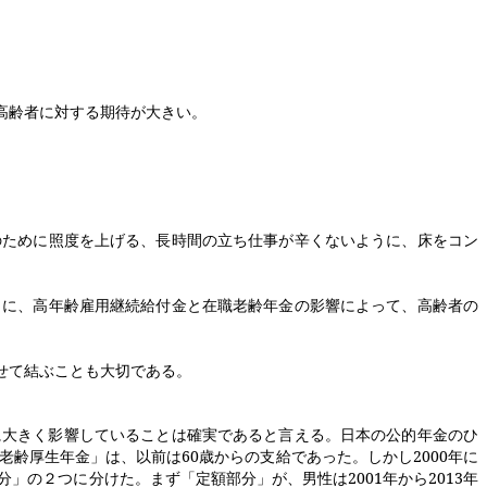
高齢者に対する期待が大きい。
ために照度を上げる、長時間の立ち仕事が辛くないように、床をコン
に、高年齢雇用継続給付金と在職老齢年金の影響によって、高齢者の
せて結ぶことも大切である。
に大きく影響していることは確実であると言える。日本の公的年金のひ
老齢厚生年金」は、以前は
60
歳からの支給であった。しかし
2000
年に
分」の２つに分けた。まず「定額部分」が、男性は
2001
年から
2013
年