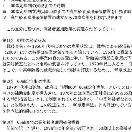
ⅱ
60
歳定年制の実現までの時期
ⅲ
60
歳定年制立法以降
65
歳までの高年齢者雇用確保措置を目指す時
Ⅳ 高年齢者雇用確保措置の成立から
70
歳雇用を目指す現在まで
この区分に基づき、高齢者雇用政策の変遷をたどってゆく。
第
1
項 戦後の経済状況
戦後直後から
1950
年代半ばまでの雇用状況は、戦争による経済被
（
2008
）はこの時期は失業対策であると論じている。
1963
年に職業
したのである。この事業内容の改変に伴い、労働省の職業安定局の下
就労対策室などへと名称の変更を行ってきた。
1970
年代に入ると、
そこで、中高年齢者の就職が厳しい現状を打破するために、
45
歳以上
第
2
項
60
歳定年制の実現
1970
年代半ば以降、政府は「昭和
60
年
60
歳定年実施」というスロ
向けの補助金制度が導入され、
1976
年には企業の正社員に占める
55
する特別措置法」として制定されていた法律が、「中高年齢者など
法）と改称された。この改正法は、「
60
歳定年法」とも呼ばれている
を伴う法的強制力はなかった。
第
3
項
65
歳までの高年齢者雇用確保措置
前節で記した通り、
1994
年に年金法が改正され、
60
歳以上の高齢者