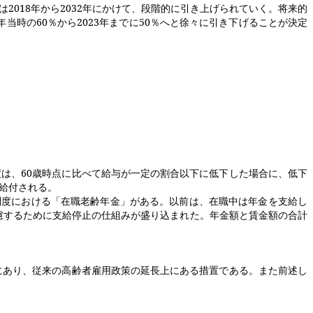
は
2018
年から
2032
年にかけて、段階的に引き上げられていく。将来的
年当時の
60
％から
2023
年までに
50
％へと徐々に引き下げることが決定
度は、
60
歳時点に比べて給与が一定の割合以下に低下した場合に、低下
給付される。
度における「在職老齢年金」がある。以前は、在職中は年金を支給し
慮するために支給停止の仕組みが盛り込まれた。年金額と賃金額の合計
にあり、従来の高齢者雇用政策の延長上にある措置である。また前述し