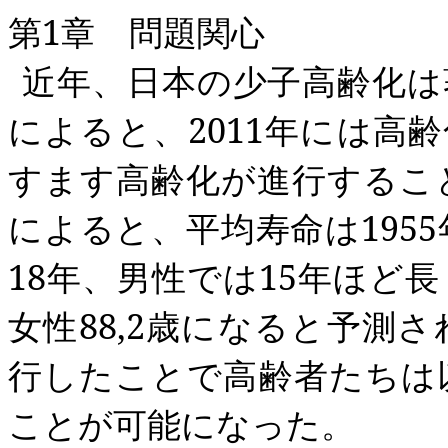
第
1
章 問題関心
近年、日本の少子高齢化は
によると、
2011
年には高齢
すます高齢化が進行するこ
によると、平均寿命は
1955
18
年、男性では
15
年ほど長
女性
88,2
歳になると予測さ
行したことで高齢者たちは
ことが可能になった。