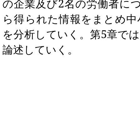
の企業及び
2
名の労働者に
ら得られた情報をまとめ中
を分析していく。第
5
章では
論述していく。