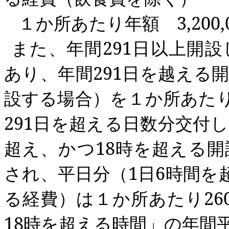
１か所あたり年額
3,200,
また、年間
291
日以上開設
あり、年間
291
日を越える
設する場合）を１か所あた
291
日を超える日数分交付
超え、かつ
18
時を超える開
され、平日分（
1
日
6
時間を
る経費）は１か所あたり
26
18
時を超える時間」の年間