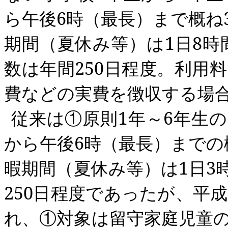
ら午後
6
時（最長）まで概ね
期間（夏休み等）は
1
日
8
時
数は年間
250
日程度。利用
費などの実費を徴収する場
従来は①原則
1
年～
6
年生の
から午後
6
時（最長）までの
暇期間（夏休み等）は
1
日
3
250
日程度であったが、平成
れ、①対象は留守家庭児童