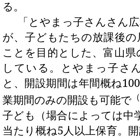
る。
「とやまっ子
さんさん
広
が、子どもたちの放課後の
ことを目的とした、富山県
している。とやまっ子
さ
と、開設期間は年間概ね
100
業期間のみの開設も可能で
子ども（場合によっては中
当たり概ね
5
人以上保育。開