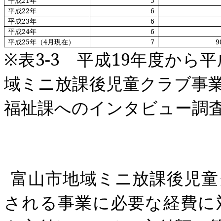
平成
21
年
5
平成
22
年
6
平成
23
年
6
平成
24
年
6
平成
25
年（
4
月現在）
7
9
※表
3
‐
3
平成
19
年度から平
域ミニ放課後児童クラブ事
福祉課へのインタビュー調
富山市地域ミニ放課後児童
される事業
に必要な経費に