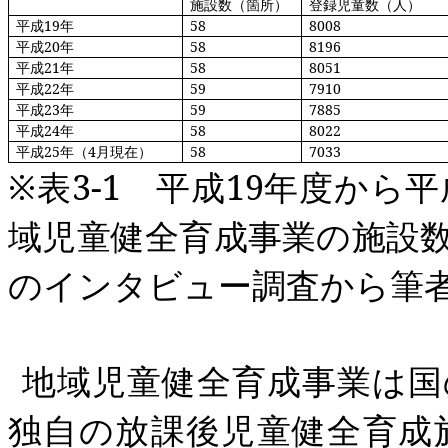
施設数（箇所）
登録児童数（人）
平成
19
年
58
8008
平成
20
年
58
8196
平成
21
年
58
8051
平成
22
年
59
7910
平成
23
年
59
7885
平成
24
年
58
8022
平成
25
年（
4
月現在）
58
7033
※表
3
‐
1
平成
19
年度から平
域児童健全育成事業の施設
のインタビュー調査から筆
地域児童健全育成事業は国
独自の放課後児童健全育成