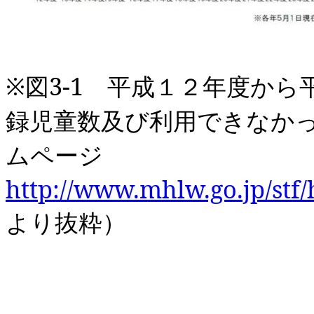
※図
3
‐
1
平成１２年度から平
録児童数及び利用できなか
ムページ
http://www.mhlw.go.jp/stf
より抜粋）