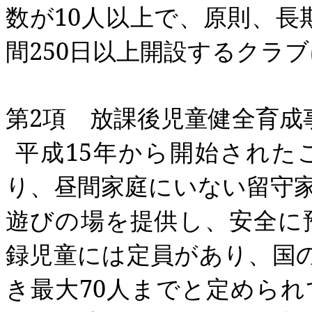
数が
10
人以上で、原則、長
間
250
日以上開設するクラブ
第
2
項 放課後児童健全育成
平成
15
年から開始された
り、昼間家庭にいない留守
遊びの場を提供し、安全に
録児童には定員があり、国
き最大
70
人までと定められ