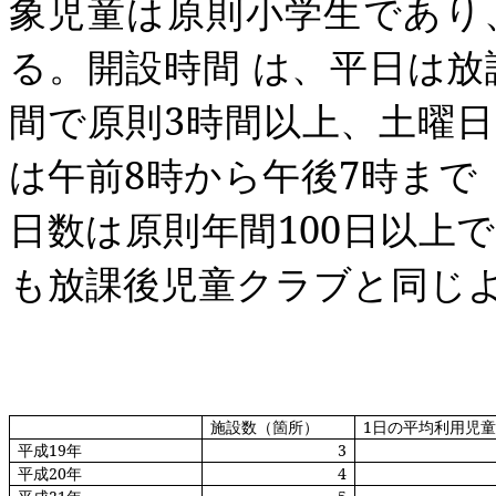
象児童は原則小学生であり
る。開設時間
は、平日は放
間で原則
3
時間以上、土曜日
は午前
8
時から午後
7
時まで
日数は原則年間
100
日以上で
も放課後児童クラブと同じ
施設数（箇所）
1
日の平均利用児
平成
19
年
3
平成
20
年
4