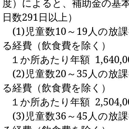
度）によると、補助金の基
日数
291
日以上）
(1)
児童数
10
～
19
人の放課
る経費（飲食費を除く）
１か所あたり年額
1,640,0
(2)
児童数
20
～
35
人の放課
る経費（飲食費を除く）
１か所あたり年額
2,504,0
(3)
児童数
36
～
45
人の放課