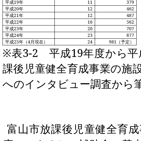
平成
19
年
11
379
平成
20
年
12
462
平成
21
年
12
487
平成
22
年
16
562
平成
23
年
20
707
平成
24
年
23
877
平成
25
年（
4
月現在）
24
981
（予定）
※表
3
‐
2
平成
19
年度から平
課後児童健全育成事業の施
へのインタビュー調査から
富山市放課後児童健全育成