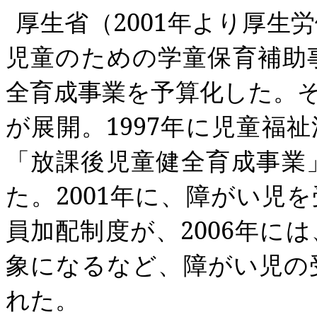
厚生省（
2001
年より厚生労
児童のための学童保育補助
全育成事業を予算化した。
が展開。
1997
年に児童福祉
「放課後児童健全育成事業
た。
2001
年に、
障がい
児を
員加配制度が、
2006
年には
象になるなど、
障がい
児の
れた。