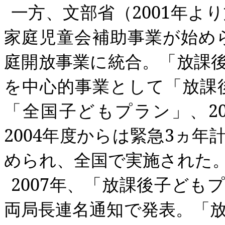
一方、文部省（
2001
年より
家庭児童会補助事業が始め
庭開放事業に統合。「放課
を中心的事業として「放課
「全国子どもプラン」、
2
2004
年度からは緊急
3
ヵ年
められ、全国で実施された
2007
年、「放課後子どもプ
両局長連名通知で発表。「