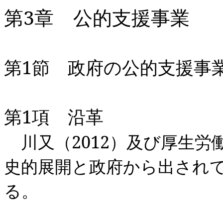
第
3
章 公的支援事業
第
1
節 政府の公的支援事
第
1
項 沿革
川又（
2012
）及び厚生労
史的展開と政府から出され
る。