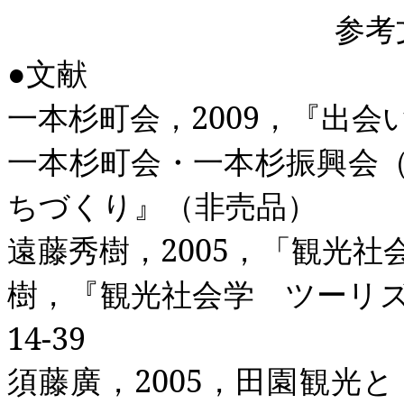
参考
●文献
一本杉町会，
2009
，『出会
一本杉町会・一本杉振興会
ちづくり』（非売品）
遠藤秀樹，
2005
，「観光社
樹，『観光社会学 ツーリ
14-39
須藤廣，
2005
，田園観光と