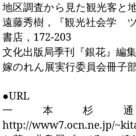
地区調査から見た観光客と
遠藤秀樹，『観光社会学 
書店，
172-203
文化出版局季刊『銀花』編
嫁のれん展実行委員会冊子
●
URL
一本杉
http://www7.ocn.ne.jp/~ki