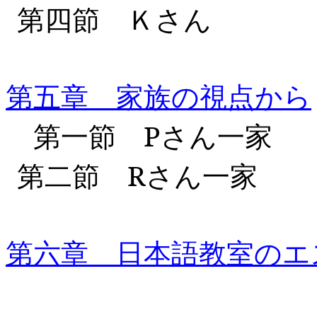
第四節
第五章 家族の視点から
第一節
P
さ
第二節
R
さ
第六章 日本語教室のエ