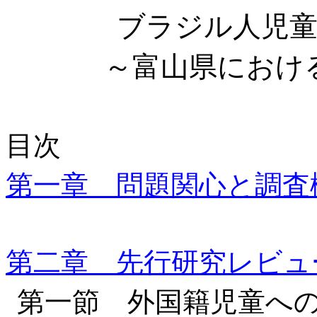
ブラジル人児
～富山県におけ
目次
第一章 問題関
心
と調査
第二章 先行研究レビ
第一節 外国籍児