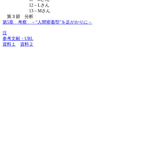
12
－
L
さん
13
－
M
さん
第３節 分析
第
5
章 考察 －“人間密着型”を足がかりに－
注
参考文献・
URL
資料１
資料２