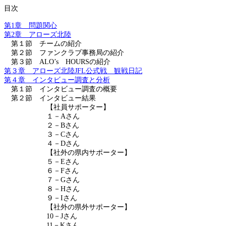
目次
第
1
章 問題関心
第
2
章 アローズ北陸
第１節 チームの紹介
第２節 ファンクラブ事務局の紹介
第３節
ALO’s
HOURS
の紹介
第３章 アローズ北陸
JFL
公式戦 観戦日記
第４章 インタビュー調査と分析
第１節 インタビュー調査の概要
第２節 インタビュー結果
【社員サポーター】
１－
A
さん
２－
B
さん
３－
C
さん
４－
D
さん
【社外の県内サポーター】
５－
E
さん
６－
F
さん
７－
G
さん
８－
H
さん
９－
I
さん
【社外の県外サポーター】
10
－
J
さん
11
－
K
さん